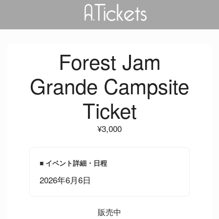
コ
ン
テ
ン
Forest Jam
ツ
へ
Grande Campsite
ス
キ
Ticket
ッ
プ
¥
3,000
■ イベント詳細・日程
2026年6月6日