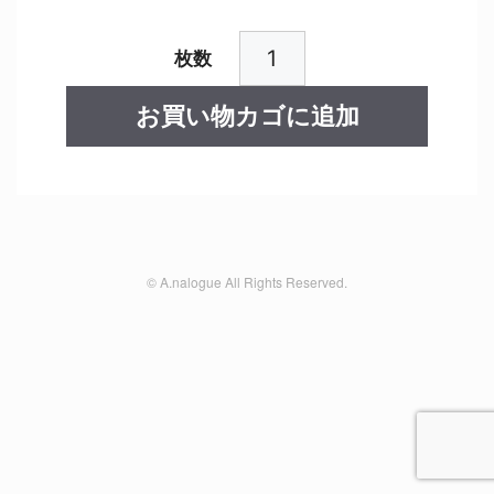
Forest
Jam
お買い物カゴに追加
Grande
Campsite
Ticket
個